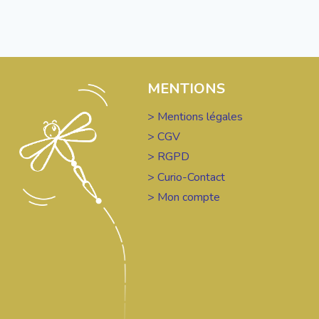
MENTIONS
> Mentions légales
> CGV
> RGPD
> Curio-Contact
> Mon compte