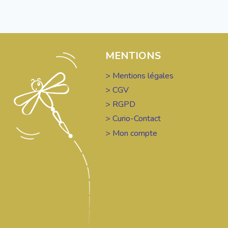
MENTIONS
> Mentions légales
> CGV
> RGPD
> Curio-Contact
> Mon compte