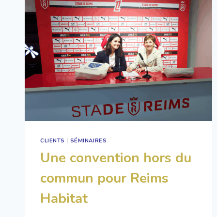
CLIENTS
|
SÉMINAIRES
Une convention hors du
commun pour Reims
Habitat