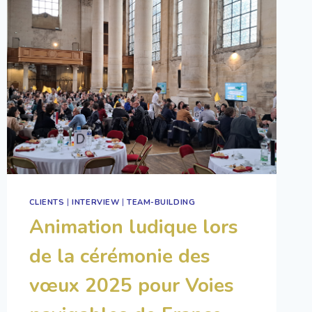
CLIENTS
|
INTERVIEW
|
TEAM-BUILDING
Animation ludique lors
de la cérémonie des
vœux 2025 pour Voies