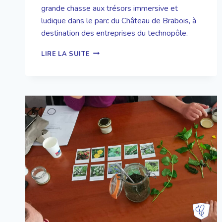
grande chasse aux trésors immersive et
ludique dans le parc du Château de Brabois, à
destination des entreprises du technopôle.
CHASSE
LIRE LA SUITE
AU
TRÉSOR
»
BRABOIS
EN
CAVALE »
POUR
L’ASSOCIATION
DU
TECHNOPÔLE
NANCY
BRABOIS