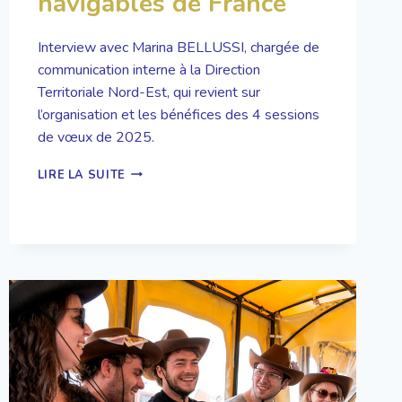
navigables de France
Interview avec Marina BELLUSSI, chargée de
communication interne à la Direction
Territoriale Nord-Est, qui revient sur
l’organisation et les bénéfices des 4 sessions
de vœux de 2025.
ANIMATION
LIRE LA SUITE
LUDIQUE
LORS
DE
LA
CÉRÉMONIE
DES
VŒUX
2025
POUR
VOIES
NAVIGABLES
DE