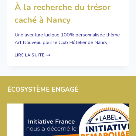
À la recherche du trésor
caché à Nancy
Une aventure ludique 100% personnalisée thème
Art Nouveau pour le Club Hôtelier de Nancy !
À
LIRE LA SUITE
LA
RECHERCHE
DU
TRÉSOR
CACHÉ
ÉCOSYSTÈME ENGAGÉ
À
NANCY