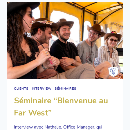
PRÉPARER
LES
SÉMINAIRES
D’ÉTÉ
!
CLIENTS
|
INTERVIEW
|
SÉMINAIRES
Séminaire “Bienvenue au
Far West”
Interview avec Nathalie, Office Manager, qui